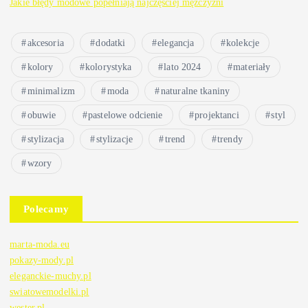
Jakie błędy modowe popełniają najczęściej mężczyźni
akcesoria
dodatki
elegancja
kolekcje
kolory
kolorystyka
lato 2024
materiały
minimalizm
moda
naturalne tkaniny
obuwie
pastelowe odcienie
projektanci
styl
stylizacja
stylizacje
trend
trendy
wzory
Polecamy
marta-moda.eu
pokazy-mody.pl
eleganckie-muchy.pl
swiatowemodelki.pl
wester.pl